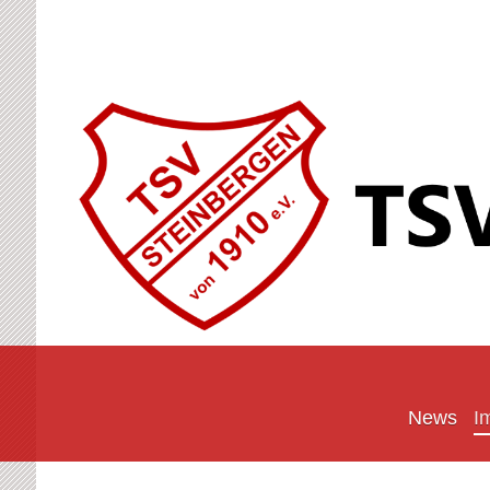
News
I